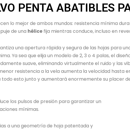
LVO PENTA ABATIBLES P
cen lo mejor de ambos mundos: resistencia mínima dura
puje de una
hélice
fija mientras conduce, incluso en reve
antiza una apertura rápida y segura de las hojas para u
a. Ya sea que elija un modelo de 2, 3 o 4 palas, el diseño 
amente suave, eliminando virtualmente el ruido y las v
a menor resistencia a la vela aumenta la velocidad hasta
ga todo esto junto y aumentará enormemente su placer d
educe los pulsos de presión para garantizar un
raciones mínimas.
ias a una geometría de hoja patentada y