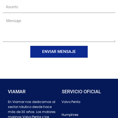
ENVIAR MENSAJE
Alternative:
VIAMAR
SERVICIO OFICIAL
En Viamar nos dedicamos al
Volvo Penta
sector náutico desde hace
más de 30 años. Los motores
Humphree
marinos Volvo Penta y los